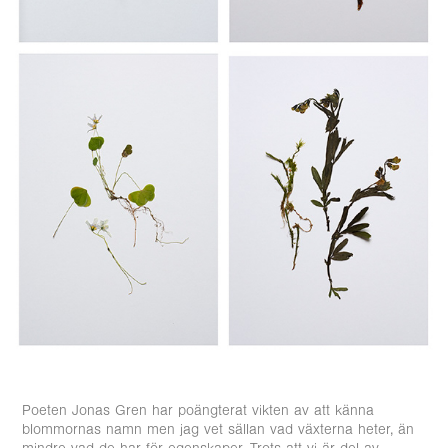
Poeten Jonas Gren har poängterat vikten av att känna
blommornas namn men jag vet sällan vad växterna heter, än