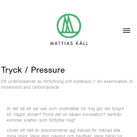
Tryck / Pressure
Ett undersökande av förflyttning och koldioxid // An examination of
movement and carbondioxide
Är det så att var sak som underlättar för mig gör det tyngre
för någon annan? Finns det en sådan korrelation? Varifrån
kommer kraften som förflyttar mig?
Under ett helt år dokumenterar jag månad för månad alla
mina resor. Varje liten cykeltur och bilutflykt. Varje härlig tur