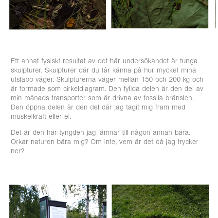
Ett annat fysiskt resultat av det här undersökandet är tunga
skulpturer. Skulpturer där du får känna på hur mycket mina
utsläpp väger. Skulpturerna väger mellan 150 och 200 kg och
är formade som cirkeldiagram. Den fyllda delen är den del av
min månads transporter som är drivna av fossila bränslen.
Den öppna delen är den del där jag tagit mig fram med
muskelkraft eller el.
Det är den här tyngden jag lämnar till någon annan bära.
Orkar naturen bära mig? Om inte, vem är det då jag trycker
ner?