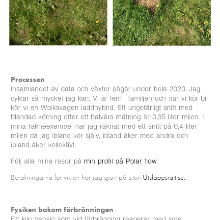
Processen
Insamlandet av data och växter pågår under hela 2020. Jag
cyklar så mycket jag kan. Vi är fem i familjen och när vi kör bil
kör vi en Wolksvagen laddhybrid. Ett ungefärligt snitt med
blandad körning efter ett halvårs mätning är 0,35 liter milen. I
mina räkneexempel har jag räknat med ett snitt på 0,4 liter
milen då jag ibland kör själv, ibland åker med andra och
ibland åker kollektivt.
Följ alla mina resor på
min profil på Polar flow
Beräkningarna för vikten har jag gjort på siten
Utsläppsrätt.se.
Fysiken bakom förbränningen
Ett kilo bensin som vid förbränning reagerar med syre