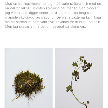
Med en träningsklocka har jag mätt varje sträcka och med en
kalkylator räknat ut vikten koldioxid per månad. Sen plockar
jag växter och lägger under en vikt som är lika tung som
mängden koldioxid jag släppt ut. De platta växterna kan liknas
vid ett herbarium som vanligtvis används för studier i botanik.
Men jag skapar ett herbarium baserat på okunskap.