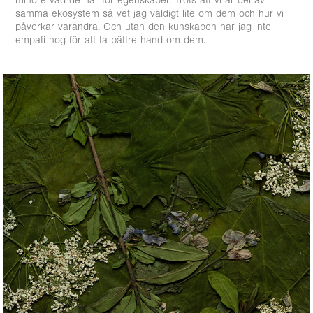
mindre vad de har för egenskaper. Trots att vi är del av
samma ekosystem så vet jag väldigt lite om dem och hur vi
påverkar varandra. Och utan den kunskapen har jag inte
empati nog för att ta bättre hand om dem.